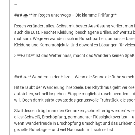
—
### 🌧️ **Im Regen unterwegs – Die klamme Prüfung**
Regen verändert alles. Selbst mit bester Ausrüstung verliert ma
auch die Lust. Feuchte Kleidung, beschlagene Brillen, schwer z
mühsam. Wege verwandeln sich in Rutschpartien, unpassierbare 
Kleidung und Kameraobjektiv. Und obwohl es Lösungen für vieles 
> **Fazit:** Ist das Wetter nass, macht das Wandern keinen Spaß
—
### ☀️ **Wandern in der Hitze – Wenn die Sonne die Ruhe versch
Hitze raubt der Wanderung ihre Seele. Der Rhythmus geht verlore
aufstehen, schnell losgehen, Etappe möglichst rasch beenden –
will. Doch damit stirbt etwas: das genussvolle Frühstück, die spon
Stattdessen trägt man den Gedanken „schnell fertig werden“ wie e
alles: Schweiß, Erschöpfung, permanenter Flüssigkeitsverlust – 
wenn Wanderfreude in Erschöpfung umschlägt und das Erleben d
gezielte Ruhetage – und viel Nachsicht mit sich selbst.