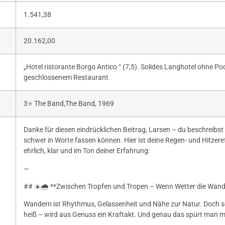
1.541,38
20.162,00
„Hotel ristorante Borgo Antico “ (7,5). Solides Langhotel ohne P
geschlossenem Restaurant
3⭐️ The Band,The Band, 1969
Danke für diesen eindrücklichen Beitrag, Larsen – du beschreibst 
schwer in Worte fassen können. Hier ist deine Regen- und Hitzer
ehrlich, klar und im Ton deiner Erfahrung:
—
## ☀️🌧️ **Zwischen Tropfen und Tropen – Wenn Wetter die Wan
Wandern ist Rhythmus, Gelassenheit und Nähe zur Natur. Doch so
heiß – wird aus Genuss ein Kraftakt. Und genau das spürt man mi