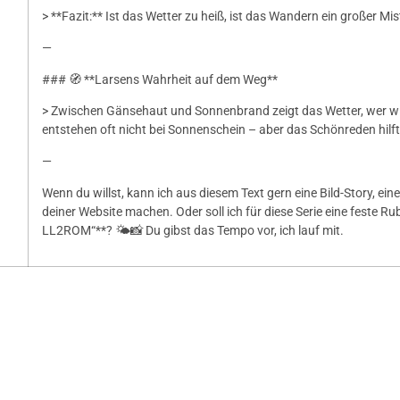
> **Fazit:** Ist das Wetter zu heiß, ist das Wandern ein großer Mis
—
### 🧭 **Larsens Wahrheit auf dem Weg**
> Zwischen Gänsehaut und Sonnenbrand zeigt das Wetter, wer wir
entstehen oft nicht bei Sonnenschein – aber das Schönreden hilft
—
Wenn du willst, kann ich aus diesem Text gern eine Bild-Story, ei
deiner Website machen. Oder soll ich für diese Serie eine feste R
LL2ROM“**? 🌤️📸 Du gibst das Tempo vor, ich lauf mit.