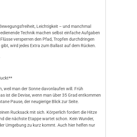
n Bewegungsfreiheit, Leichtigkeit – und manchmal
u bedienende Technik machen selbst einfache Aufgaben
Flüsse versperren den Pfad, Tropfen durchdringen
gibt, wird jedes Extra zum Ballast auf dem Rücken.
.
luckt**
n, weil man der Sonne davonlaufen will. Früh
 das ist die Devise, wenn man über 35 Grad entkommen
tane Pause, der neugierige Blick zur Seite.
inen Rucksack mit sich. Körperlich fordert die Hitze
und die nächste Etappe wartet schon. Kein Wunder,
er Umgebung zu kurz kommt. Auch hier helfen nur