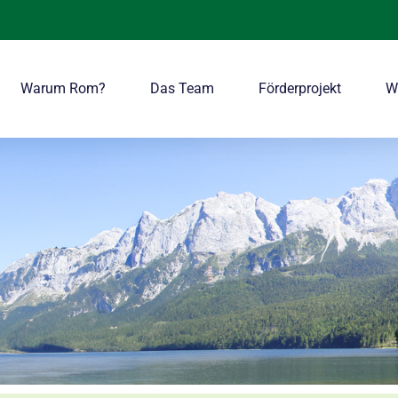
Über mich
Warum Rom?
Da
Warum Rom?
Das Team
Förderprojekt
W