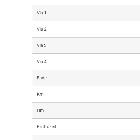
Via 1
Via 2
Via 3
Via 4
Ende
Km
Hm
Bruttozeit