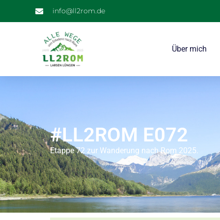
info@ll2rom.de
Über mich
#LL2ROM E072
Etappe 72 zur Wanderung nach Rom 2025.