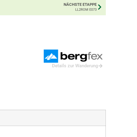
NÄCHSTE ETAPPE
LL2ROM E073
Details zur Wanderung