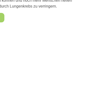
zen können und noch mehr Menschen helfen
urch Lungenkrebs zu verringern.