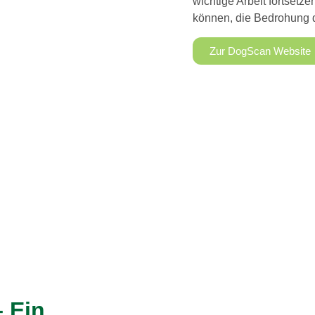
wichtige Arbeit fortset
können, die Bedrohung d
Zur DogScan Website
 Ein