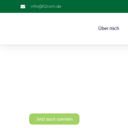
info@ll2rom.de
Über mich
Gemeinsam Gutes
Schritt für Schritt!
Für jeden gelaufenen Kilometer eine Spende für
guten Zweck.
Jetzt auch spenden