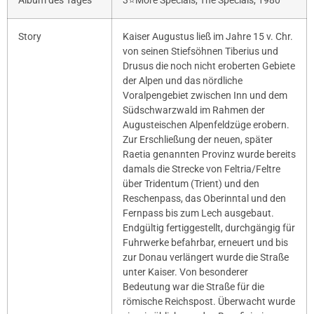
Album des Tages
3⭐️More Specials, The Specials, 1980
Story
Kaiser Augustus ließ im Jahre 15 v. Chr.
von seinen Stiefsöhnen Tiberius und
Drusus die noch nicht eroberten Gebiete
der Alpen und das nördliche
Voralpengebiet zwischen Inn und dem
Südschwarzwald im Rahmen der
Augusteischen Alpenfeldzüge erobern.
Zur Erschließung der neuen, später
Raetia genannten Provinz wurde bereits
damals die Strecke von Feltria/Feltre
über Tridentum (Trient) und den
Reschenpass, das Oberinntal und den
Fernpass bis zum Lech ausgebaut.
Endgültig fertiggestellt, durchgängig für
Fuhrwerke befahrbar, erneuert und bis
zur Donau verlängert wurde die Straße
unter Kaiser. Von besonderer
Bedeutung war die Straße für die
römische Reichspost. Überwacht wurde