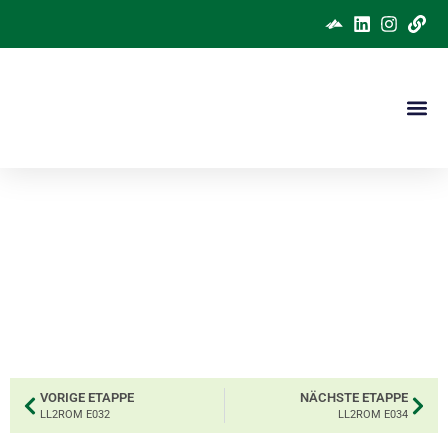
#LL2ROM E033
Etappe 33 zur Wanderung nach Rom
2025.
VORIGE ETAPPE
NÄCHSTE ETAPPE
LL2ROM E032
LL2ROM E034