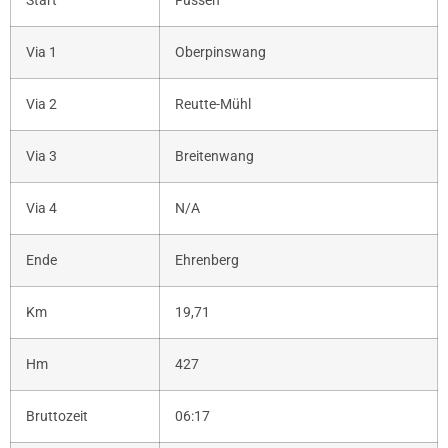
Start
Füssen
Via 1
Oberpinswang
Via 2
Reutte-Mühl
Via 3
Breitenwang
Via 4
N/A
Ende
Ehrenberg
Km
19,71
Hm
427
Bruttozeit
06:17