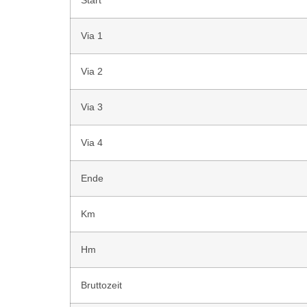
Start
Via 1
Via 2
Via 3
Via 4
Ende
Km
Hm
Bruttozeit