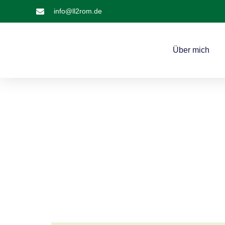
info@ll2rom.de
Über mich
#LL2ROM V14
Vorbereitung 14 zur Wanderung nach Rom 2025.