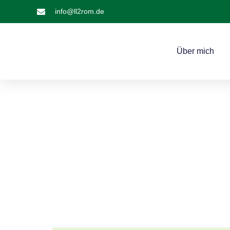
info@ll2rom.de
Über mich
#LL2ROM V10
Vorbereitung 10 zur Wanderung nach Rom 2025.