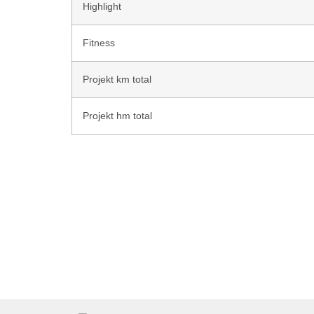
Highlight
Fitness
Projekt km total
Projekt hm total
Larsen Lüngen #LL2ROM