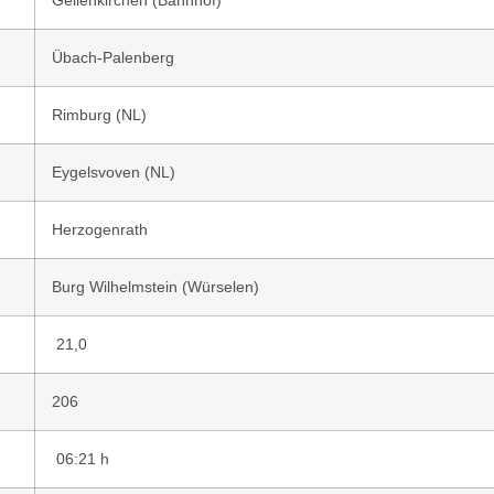
Geilenkirchen (Bahnhof)
Übach-Palenberg
Rimburg (NL)
Eygelsvoven (NL)
Herzogenrath
Burg Wilhelmstein (Würselen)
21,0
206
06:21 h