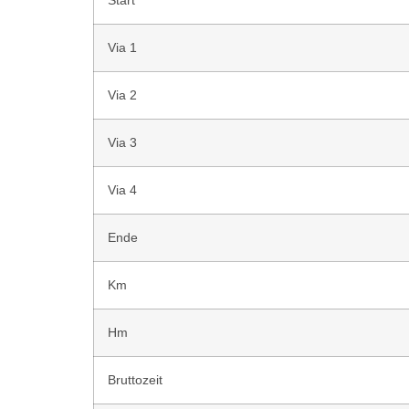
Start
Via 1
Via 2
Via 3
Via 4
Ende
Km
Hm
Bruttozeit