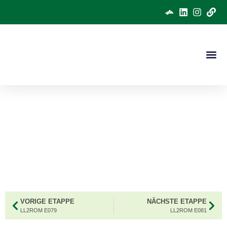
#LL2ROM E080
Etappe 80 zur Wanderung nach Rom
2025.
VORIGE ETAPPE
NÄCHSTE ETAPPE
LL2ROM E079
LL2ROM E081