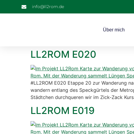
info@ll2rom.de
Über mich
LL2ROM E020
#LL2ROM E020 Etappe 20 zur Wanderung nach 
wandern entlang des Speckgürtels der Metrop
Städtchen durchqueren wir im Zick-Zack Kur
LL2ROM E019